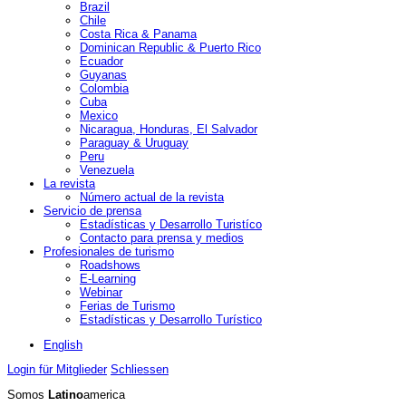
Brazil
Chile
Costa Rica & Panama
Dominican Republic & Puerto Rico
Ecuador
Guyanas
Colombia
Cuba
Mexico
Nicaragua, Honduras, El Salvador
Paraguay & Uruguay
Peru
Venezuela
La revista
Número actual de la revista
Servicio de prensa
Estadísticas y Desarrollo Turistíco
Contacto para prensa y medios
Profesionales de turismo
Roadshows
E-Learning
Webinar
Ferias de Turismo
Estadísticas y Desarrollo Turístico
English
Login für Mitglieder
Schliessen
Somos
Latino
america