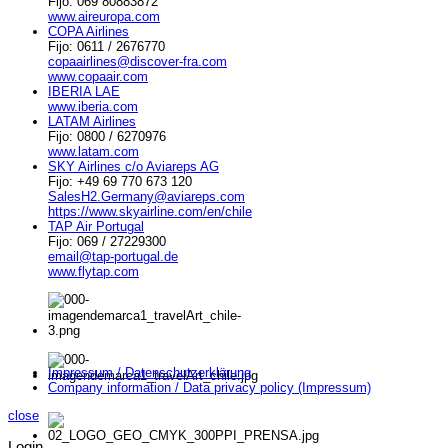
Fijo: 069 80883872
www.aireuropa.com
COPA Airlines
Fijo: 0611 / 2676770
copaairlines@discover-fra.com
www.copaair.com
IBERIA LAE
www.iberia.com
LATAM Airlines
Fijo: 0800 / 6270976
www.latam.com
SKY Airlines c/o Aviareps AG
Fijo: +49 69 770 673 120
SalesH2.Germany@aviareps.com
https://www.skyairline.com/en/chile
TAP Air Portugal
Fijo: 069 / 27229300
email@tap-portugal.de
www.flytap.com
Impressum / Datenschutzerklärung
Company information / Data privacy policy (Impressum)
close
Login