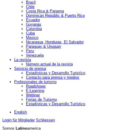
Brazil
Chile
Costa Rica & Panama
Dominican Republic & Puerto Rico
Ecuador
Guyanas
Colombia
Cuba
Mexico
Nicaragua, Honduras, El Salvador
Paraguay & Uruguay
Peru
Venezuela
La revista
Número actual de la revista
Servicio de prensa
Estadísticas y Desarrollo Turistíco
Contacto para prensa y medios
Profesionales de turismo
Roadshows
E-Learning
Webinar
Ferias de Turismo
Estadísticas y Desarrollo Turístico
English
Login für Mitglieder
Schliessen
Somos
Latino
america