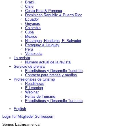
Brazil
Chile
Costa Rica & Panama
Dominican Republic & Puerto Rico
Ecuador
Guyanas
Colombia
Cuba
Mexico
Nicaragua, Honduras, El Salvador
Paraguay & Uruguay
Peru
Venezuela
La revista
Número actual de la revista
Servicio de prensa
Estadísticas y Desarrollo Turistíco
Contacto para prensa y medios
Profesionales de turismo
Roadshows
E-Learning
Webinar
Ferias de Turismo
Estadísticas y Desarrollo Turístico
English
Login für Mitglieder
Schliessen
Somos
Latino
america