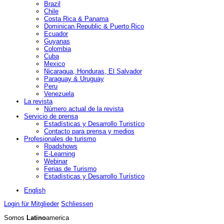
Brazil
Chile
Costa Rica & Panama
Dominican Republic & Puerto Rico
Ecuador
Guyanas
Colombia
Cuba
Mexico
Nicaragua, Honduras, El Salvador
Paraguay & Uruguay
Peru
Venezuela
La revista
Número actual de la revista
Servicio de prensa
Estadísticas y Desarrollo Turistíco
Contacto para prensa y medios
Profesionales de turismo
Roadshows
E-Learning
Webinar
Ferias de Turismo
Estadísticas y Desarrollo Turístico
English
Login für Mitglieder
Schliessen
Somos
Latino
america