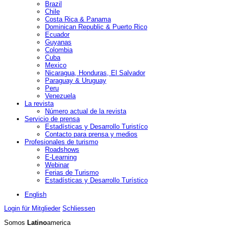
Brazil
Chile
Costa Rica & Panama
Dominican Republic & Puerto Rico
Ecuador
Guyanas
Colombia
Cuba
Mexico
Nicaragua, Honduras, El Salvador
Paraguay & Uruguay
Peru
Venezuela
La revista
Número actual de la revista
Servicio de prensa
Estadísticas y Desarrollo Turistíco
Contacto para prensa y medios
Profesionales de turismo
Roadshows
E-Learning
Webinar
Ferias de Turismo
Estadísticas y Desarrollo Turístico
English
Login für Mitglieder
Schliessen
Somos
Latino
america