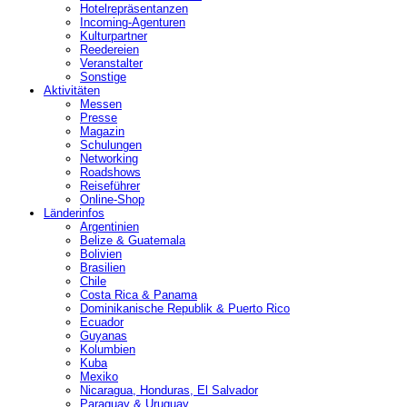
Hotelrepräsentanzen
Incoming-Agenturen
Kulturpartner
Reedereien
Veranstalter
Sonstige
Aktivitäten
Messen
Presse
Magazin
Schulungen
Networking
Roadshows
Reiseführer
Online-Shop
Länderinfos
Argentinien
Belize & Guatemala
Bolivien
Brasilien
Chile
Costa Rica & Panama
Dominikanische Republik & Puerto Rico
Ecuador
Guyanas
Kolumbien
Kuba
Mexiko
Nicaragua, Honduras, El Salvador
Paraguay & Uruguay