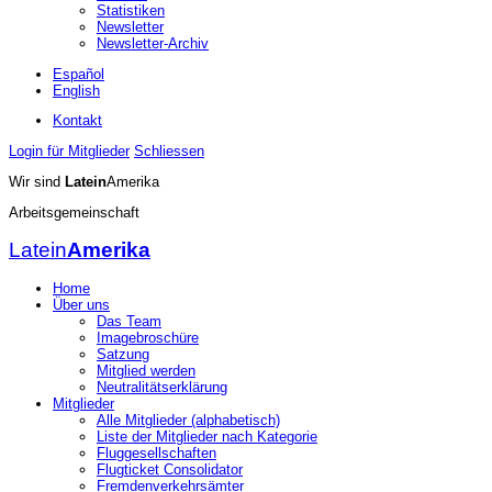
Statistiken
Newsletter
Newsletter-Archiv
Español
English
Kontakt
Login für Mitglieder
Schliessen
Wir sind
Latein
Amerika
Arbeitsgemeinschaft
Latein
Amerika
Home
Über uns
Das Team
Imagebroschüre
Satzung
Mitglied werden
Neutralitätserklärung
Mitglieder
Alle Mitglieder (alphabetisch)
Liste der Mitglieder nach Kategorie
Fluggesellschaften
Flugticket Consolidator
Fremdenverkehrsämter