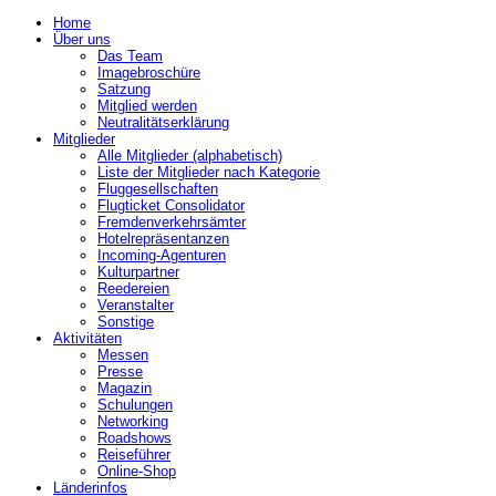
Home
Über uns
Das Team
Imagebroschüre
Satzung
Mitglied werden
Neutralitätserklärung
Mitglieder
Alle Mitglieder (alphabetisch)
Liste der Mitglieder nach Kategorie
Fluggesellschaften
Flugticket Consolidator
Fremdenverkehrsämter
Hotelrepräsentanzen
Incoming-Agenturen
Kulturpartner
Reedereien
Veranstalter
Sonstige
Aktivitäten
Messen
Presse
Magazin
Schulungen
Networking
Roadshows
Reiseführer
Online-Shop
Länderinfos