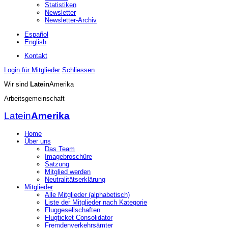
Statistiken
Newsletter
Newsletter-Archiv
Español
English
Kontakt
Login für Mitglieder
Schliessen
Wir sind
Latein
Amerika
Arbeitsgemeinschaft
Latein
Amerika
Home
Über uns
Das Team
Imagebroschüre
Satzung
Mitglied werden
Neutralitätserklärung
Mitglieder
Alle Mitglieder (alphabetisch)
Liste der Mitglieder nach Kategorie
Fluggesellschaften
Flugticket Consolidator
Fremdenverkehrsämter