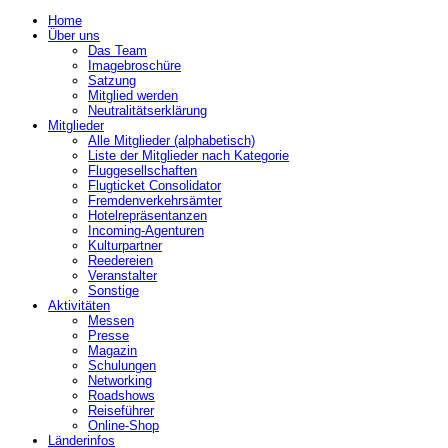
Home
Über uns
Das Team
Imagebroschüre
Satzung
Mitglied werden
Neutralitätserklärung
Mitglieder
Alle Mitglieder (alphabetisch)
Liste der Mitglieder nach Kategorie
Fluggesellschaften
Flugticket Consolidator
Fremdenverkehrsämter
Hotelrepräsentanzen
Incoming-Agenturen
Kulturpartner
Reedereien
Veranstalter
Sonstige
Aktivitäten
Messen
Presse
Magazin
Schulungen
Networking
Roadshows
Reiseführer
Online-Shop
Länderinfos