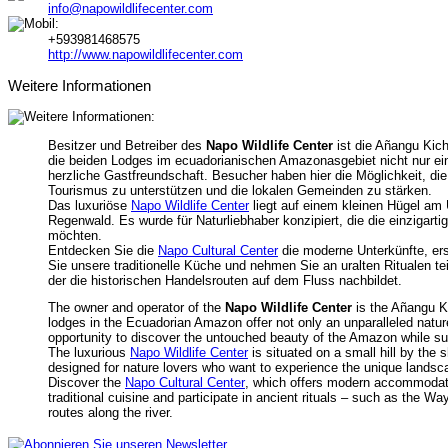
info@napowildlifecenter.com
+593981468575
http://www.napowildlifecenter.com
Weitere Informationen
Besitzer und Betreiber des
Napo Wildlife Center
ist die Añangu Kic
die beiden Lodges im ecuadorianischen Amazonasgebiet nicht nur ein
herzliche Gastfreundschaft. Besucher haben hier die Möglichkeit, d
Tourismus zu unterstützen und die lokalen Gemeinden zu stärken.
Das luxuriöse
Napo Wildlife Center
liegt auf einem kleinen Hügel a
Regenwald. Es wurde für Naturliebhaber konzipiert, die die einziga
möchten.
Entdecken Sie die
Napo Cultural Center
die moderne Unterkünfte, er
Sie unsere traditionelle Küche und nehmen Sie an uralten Ritualen t
der die historischen Handelsrouten auf dem Fluss nachbildet.
The owner and operator of the
Napo Wildlife Center
is the Añangu K
lodges in the Ecuadorian Amazon offer not only an unparalleled nature
opportunity to discover the untouched beauty of the Amazon while s
The luxurious
Napo Wildlife Center
is situated on a small hill by the
designed for nature lovers who want to experience the unique landsc
Discover the
Napo Cultural Center
, which offers modern accommodatio
traditional cuisine and participate in ancient rituals – such as the Wa
routes along the river.