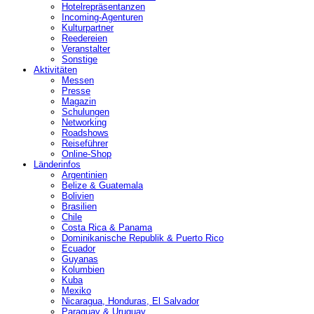
Hotelrepräsentanzen
Incoming-Agenturen
Kulturpartner
Reedereien
Veranstalter
Sonstige
Aktivitäten
Messen
Presse
Magazin
Schulungen
Networking
Roadshows
Reiseführer
Online-Shop
Länderinfos
Argentinien
Belize & Guatemala
Bolivien
Brasilien
Chile
Costa Rica & Panama
Dominikanische Republik & Puerto Rico
Ecuador
Guyanas
Kolumbien
Kuba
Mexiko
Nicaragua, Honduras, El Salvador
Paraguay & Uruguay