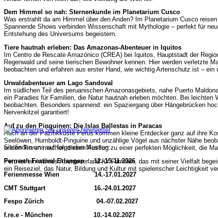
Dem Himmel so nah: Sternenkunde im Planetarium Cusco
Was erstrahlt da am Himmel über den Anden? Im Planetarium Cusco reisen F
Spannende Shows verbinden Wissenschaft mit Mythologie – perfekt für neugi
Entstehung des Universums begeistern.
Tiere hautnah erleben: Das Amazonas-Abenteuer in Iquitos
Im Centro de Rescate Amazónico (CREA) bei Iquitos, Hauptstadt der Regio
Regenwald und seine tierischen Bewohner kennen. Hier werden verletzte Ma
beobachten und erfahren aus erster Hand, wie wichtig Artenschutz ist – ein 
Urwaldabenteuer am Lago Sandoval
Im südlichen Teil des peruanischen Amazonasgebiets, nahe Puerto Maldona
ein Paradies für Familien, die Natur hautnah erleben möchten. Bei leichte
beobachten. Besonders spannend: ein Spaziergang über Hängebrücken hoch 
Nervenkitzel garantiert!
Auf zu den Pinguinen: Die Islas Ballestas in Paracas
Auch an der Pazifikküste Perus kommen kleine Entdecker ganz auf ihre Kos
Seelöwen, Humboldt-Pinguine und unzählige Vögel aus nächster Nähe beoba
Sie finden uns auf folgenden Messen:
wilden Tieren machen diesen Ausflug zu einer perfekten Möglichkeit, die Ma
Fernweh Festival Erlangen 12.-15.11.2026
Peru ist ein wahres Abenteuerland für Familien, das mit seiner Vielfalt begei
ein Reiseziel, das Natur, Bildung und Kultur mit spielerischer Leichtigkeit ve
Ferienmesse Wien 14.-17.01.2027
CMT Stuttgart 16.-24.01.2027
Fespo Zürich 04.-07.02.2027
f.re.e - München 10.-14.02.2027