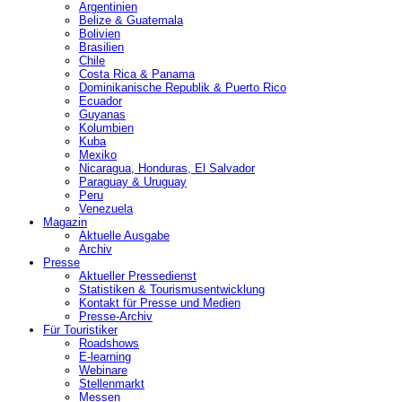
Argentinien
Belize & Guatemala
Bolivien
Brasilien
Chile
Costa Rica & Panama
Dominikanische Republik & Puerto Rico
Ecuador
Guyanas
Kolumbien
Kuba
Mexiko
Nicaragua, Honduras, El Salvador
Paraguay & Uruguay
Peru
Venezuela
Magazin
Aktuelle Ausgabe
Archiv
Presse
Aktueller Pressedienst
Statistiken & Tourismusentwicklung
Kontakt für Presse und Medien
Presse-Archiv
Für Touristiker
Roadshows
E-learning
Webinare
Stellenmarkt
Messen