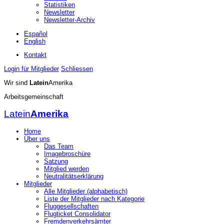
Statistiken
Newsletter
Newsletter-Archiv
Español
English
Kontakt
Login für Mitglieder
Schliessen
Wir sind
Latein
Amerika
Arbeitsgemeinschaft
Latein
Amerika
Home
Über uns
Das Team
Imagebroschüre
Satzung
Mitglied werden
Neutralitätserklärung
Mitglieder
Alle Mitglieder (alphabetisch)
Liste der Mitglieder nach Kategorie
Fluggesellschaften
Flugticket Consolidator
Fremdenverkehrsämter