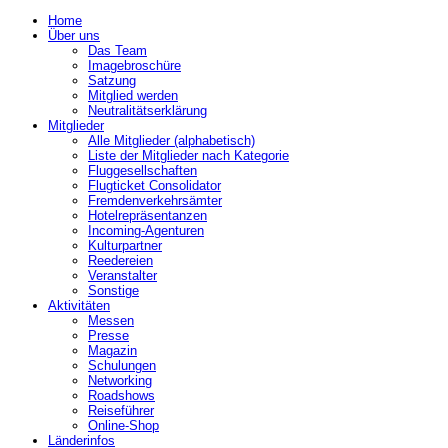
Home
Über uns
Das Team
Imagebroschüre
Satzung
Mitglied werden
Neutralitätserklärung
Mitglieder
Alle Mitglieder (alphabetisch)
Liste der Mitglieder nach Kategorie
Fluggesellschaften
Flugticket Consolidator
Fremdenverkehrsämter
Hotelrepräsentanzen
Incoming-Agenturen
Kulturpartner
Reedereien
Veranstalter
Sonstige
Aktivitäten
Messen
Presse
Magazin
Schulungen
Networking
Roadshows
Reiseführer
Online-Shop
Länderinfos