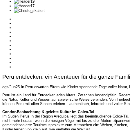
Peru entdecken: ein Abenteuer für die ganze Famil
ags/Jun25 In Peru erwarten Eltern wie Kinder spannende Tage voller Natur,
Peru ist ein Land für Entdecker jeden Alters. Zwischen Andengipfeln, Regenw
die Natur, Kultur und Wissen auf spielerische Weise verbinden. Von Tierb
können Peru mit allen Sinnen erleben – authentisch, lehrreich und voller St
Condor-Beobachtung & gelebte Kultur im Colca-Tal
Im Süden Perus in der Region Arequipa liegt das beeindruckende Colca-T
nicht mehr heraus, wenn die riesigen Vögel mit bis zu drei Metern Spannweit
gemeindebasierte Tourismusprojekte zum Mitmachen ein: Weben, Kochen, M
Kinder lernen von klein auf, wie vielfältig die Welt ist.