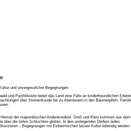
ie
 Kultur und unvergesslicher Begegnungen.
ald und Pazifikküste bietet das Land eine Fülle an kinderfreundlichen Erlebn
eobachtungen über Sternenkunde bis zu Abenteuern in den Baumwipfeln: Famili
aunen.
al, Heimat der majestätischen Andenkondore. Groß und Klein kommen aus de
e über die tiefen Schluchten gleiten. In den umliegenden Dörfern laden
usizieren – Begegnungen mit Einheimischen lassen Kultur lebendig werden