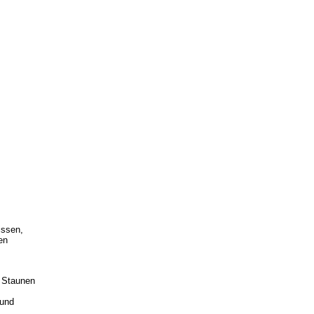
issen,
en
m Staunen
 und