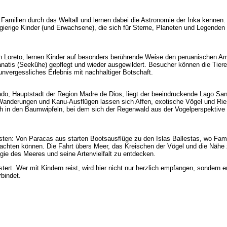
amilien durch das Weltall und lernen dabei die Astronomie der Inka kennen.
erige Kinder (und Erwachsene), die sich für Sterne, Planeten und Legenden 
n Loreto, lernen Kinder auf besonders berührende Weise den peruanischen A
natis (Seekühe) gepflegt und wieder ausgewildert. Besucher können die Tiere
unvergessliches Erlebnis mit nachhaltiger Botschaft.
do, Hauptstadt der Region Madre de Dios, liegt der beeindruckende Lago Sa
n Wanderungen und Kanu-Ausflügen lassen sich Affen, exotische Vögel und Rie
in den Baumwipfeln, bei dem sich der Regenwald aus der Vogelperspektive 
ten: Von Paracas aus starten Bootsausflüge zu den Islas Ballestas, wo Fami
chten können. Die Fahrt übers Meer, das Kreischen der Vögel und die Nähe
gie des Meeres und seine Artenvielfalt zu entdecken.
stert. Wer mit Kindern reist, wird hier nicht nur herzlich empfangen, sondern 
rbindet.