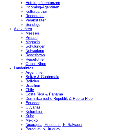
Hotelrepräsentanzen
Incoming-Agenturen
Kulturpartner
Reedereien
Veranstalter
Sonstige
Aktivitäten
Messen
Presse
Magazin
Schulungen
Networking
Roadshows
Reiseführer
Online-Shop
Länderinfos
Argentinien
Belize & Guatemala
Bolivien
Brasilien
Chile
Costa Rica & Panama
Dominikanische Republik & Puerto Rico
Ecuador
Guyanas
Kolumbien
Kuba
Mexiko
Nicaragua, Honduras, El Salvador
Paraguay & Uruguay