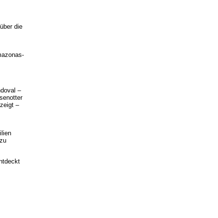
über die
mazonas-
ndoval –
senotter
zeigt –
lien
 zu
entdeckt