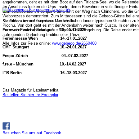
angekommen, geht es mit dem Boot auf den Titicaca-See, wo die Reisenden 
Im Anschluss locken die Uros-Inseln, deren Bewohner in vollständiger Eintra
atemberaubenden Andenpanorama führt der Weg nach Chinchero, wo die Gru
Webprozess demonstriert. Zum Mittagessen sind die Gebeco-Gäste bei einer 
Kontakt zu kommen und von den köstlichen landestypischen Gerichten zu ko
Sie finden uns auf folgenden Messen:
Picchu. Von dort geht es mit der Andenbahn weiter nach Cuzco. In der alt
Fernweh Festival Erlangen 12.-15.11.2026
Faust oder zwei optionalen Ausflügen in die Umgebung. Die Reise endet m
aufregenden Darbietung traditioneller Tänze.
Ferienmesse Wien 14.-17.01.2027
Alle Infos zur Reise online:
www.gebeco.de/2660400
CMT Stuttgart 16.-24.01.2027
Fespo Zürich 04.-07.02.2027
f.re.e - München 10.-14.02.2027
ITB Berlin 16.-18.03.2027
Das Magazin für Lateinamerika
Bestellen Sie hier Ihr Exemplar
Besuchen Sie uns auf Facebook