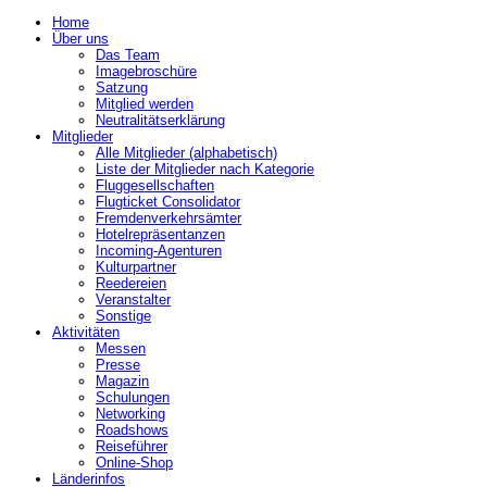
Home
Über uns
Das Team
Imagebroschüre
Satzung
Mitglied werden
Neutralitätserklärung
Mitglieder
Alle Mitglieder (alphabetisch)
Liste der Mitglieder nach Kategorie
Fluggesellschaften
Flugticket Consolidator
Fremdenverkehrsämter
Hotelrepräsentanzen
Incoming-Agenturen
Kulturpartner
Reedereien
Veranstalter
Sonstige
Aktivitäten
Messen
Presse
Magazin
Schulungen
Networking
Roadshows
Reiseführer
Online-Shop
Länderinfos