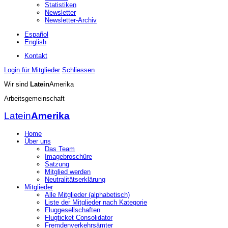
Statistiken
Newsletter
Newsletter-Archiv
Español
English
Kontakt
Login für Mitglieder
Schliessen
Wir sind
Latein
Amerika
Arbeitsgemeinschaft
Latein
Amerika
Home
Über uns
Das Team
Imagebroschüre
Satzung
Mitglied werden
Neutralitätserklärung
Mitglieder
Alle Mitglieder (alphabetisch)
Liste der Mitglieder nach Kategorie
Fluggesellschaften
Flugticket Consolidator
Fremdenverkehrsämter