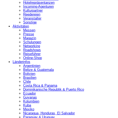
Hotelrepräsentanzen
Incoming-Agenturen
Kulturpartner
Reedereien
Veranstalter
Sonstige
Aktivitäten
Messen
Presse
Magazin
Schulungen
Networking
Roadshows
Reiseführer
Online-Shop
Länderinfos
Argentinien
Belize & Guatemala
Bolivien
Brasilien
Chile
Costa Rica & Panama
Dominikanische Republik & Puerto Rico
Ecuador
Guyanas
Kolumbien
Kuba
Mexiko
Nicaragua, Honduras, El Salvador
Paraguay & Uruguay